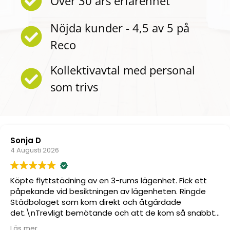
Över 30 års erfarenhet
Nöjda kunder - 4,5 av 5 på
Reco
Kollektivavtal med personal
som trivs
Marita M
2 Augusti 20
ädning av en 3-rums lägenhet. Fick ett
Mycket bra
d besiktningen av lägenheten. Ringde
 som kom direkt och åtgärdade
gt bemötande och att de kom så snabbt,
 30 minuter var de där, och fixade det