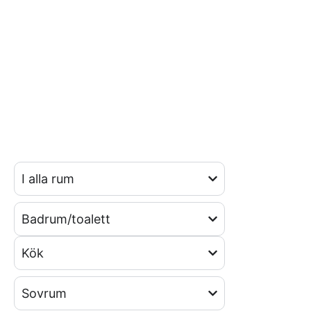
Checklista för vad som
ingår i flyttstädning
Vi har en checklista för flyttstädning i
Alvesta som vi utgår ifrån. Nedan kan ni
se vad som ingår i en flyttstädning. Det
kan se lite olika ut beroende på bostad.
Kontakta oss så får ni en kostnadsfri
offert på flyttstädning i Alvesta för din
bostad.
I alla rum
Badrum/toalett
Kök
Sovrum