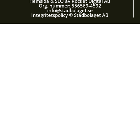
Hemsida & SEO av Rocket Digital AB
Org. nummer: 556569-4592
info@stadbolaget.se
Integritetspolicy © Städbolaget AB