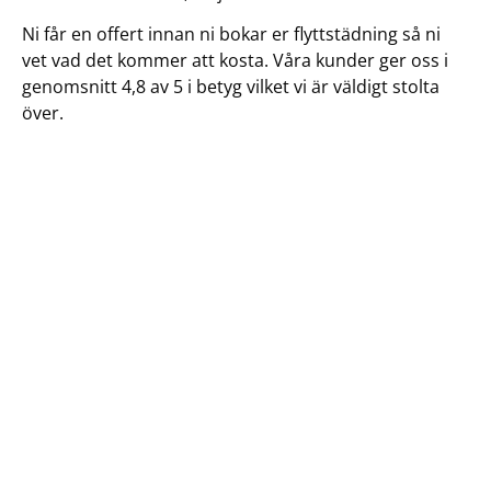
Ni får en offert innan ni bokar er flyttstädning så ni
vet vad det kommer att kosta. Våra kunder ger oss i
genomsnitt 4,8 av 5 i betyg vilket vi är väldigt stolta
över.
Låt ett proffs ta hand om
flyttstädningen
När den sista flyttlådan äntligen är packad och
flyttbilen är redo att köra iväg är städning definitivt
det sista man vill tänka på. Men det måste göras då
det är ett krav vid flytt att man flyttstädar sin bostad
till en viss standard. Är inte flyttstädningen nogrannt
genomförd kan ni bli tvugna att gå tillbaka för att