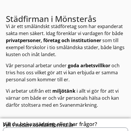
Städfirman i Mönsterås
Vi är ett småländskt städföretag som har expanderat
sakta men säkert. Idag förenklar vi vardagen för både
privatpersoner, företag och institutioner
som till
exempel förskolor i tio småländska städer, både längs
kusten och inåt landet.
Vår personal arbetar under
goda arbetsvillkor
och
trivs hos oss vilket gör att vi kan erbjuda er samma
personal som kommer till er.
Vi arbetar utifrån ett
miljötänk
i allt vi gör för att vi
värnar om både er och vår personals hälsa och kan
därför stoltsera med en Svanenmärkning.
Vill du boka städning eller har frågor?
Fyll i nedan kontaktformulär