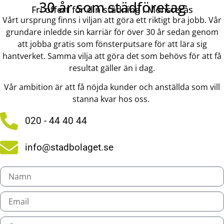
30 år som städföretag
Fri offert för din städning i Mönsterås
Vårt ursprung finns i viljan att göra ett riktigt bra jobb. Vår
grundare inledde sin karriär för över 30 år sedan genom
att jobba gratis som fönsterputsare för att lära sig
hantverket. Samma vilja att göra det som behövs för att få
resultat gäller än i dag.
Vår ambition är att få nöjda kunder och anställda som vill
stanna kvar hos oss.
020 - 44 40 44
info@stadbolaget.se