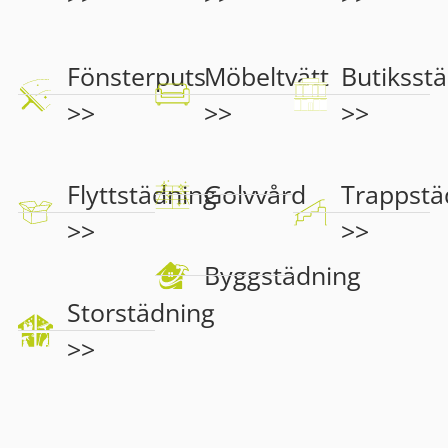
Fönsterputs
Möbeltvätt
Butiksst
>>
>>
>>
Flyttstädning
Golvvård
Trappstä
>>
>>
Byggstädning
Storstädning
>>