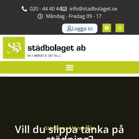
020 - 44 40 44
info@stadbolaget.se
Måndag - Fredag 09 - 17
Logga in
Vill du slippa tänka på
Städfirma Mönsterås