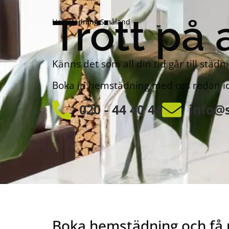
Trött på 
Hemstädning Småland
Känns det som all din tid går till städn
Boka in hemstädning med oss redan i
020 - 44 40 44
info@
Boka hemstädning och få m