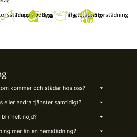
etag.
torsstädning
Trappstädning
Byggstädning
Flyttstädning
Storstädning
ng
som kommer och städar hos oss?
 eller andra tjänster samtidigt?
blir helt nöjd?
ädning mer än en hemstädning?