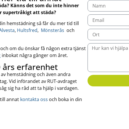
städa? Känns det som du inte hinner
r supertråkigt att städa?
 din hemstädni
ng så får du mer tid till
Alvesta
,
Hultsfred
,
Mönsterås
och
g och om du önskar få någon extra tjänst
g
inbokat några gånger om året.
års erfarenhet
et av hemstädning och även andra
tag. Vid införandet av RUT-avdraget
åg sig ha råd att ta hjälp i vardagen.
till annat
kontakta oss
och boka in din