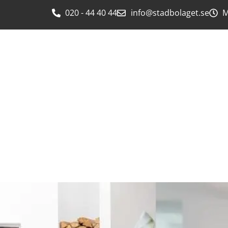
020 - 44 40 44
info@stadbolaget.se
M