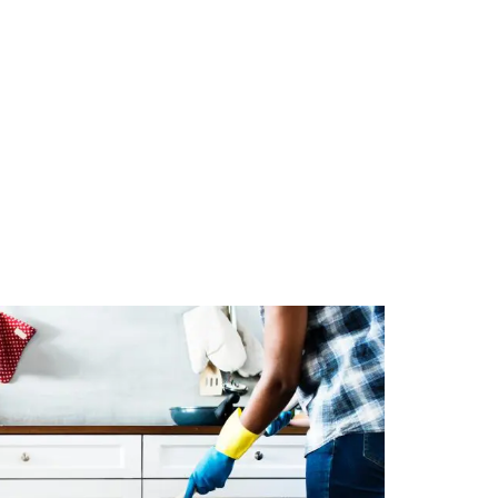
 på att städa på annat. Idag har vi så mycket
r möjlighet att lägga på något annat.