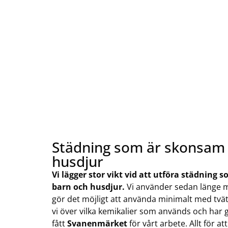
Tänk dig att komma hem till ett nystädat hem
vi ska hinna med och tiden kan känna
Städning som är skonsam 
husdjur
Vi lägger stor vikt vid att utföra städning
barn och husdjur.
Vi använder sedan länge m
gör det möjligt att använda minimalt med tv
vi över vilka kemikalier som används och har gå
fått
Svanenmärket
för vårt arbete. Allt för a