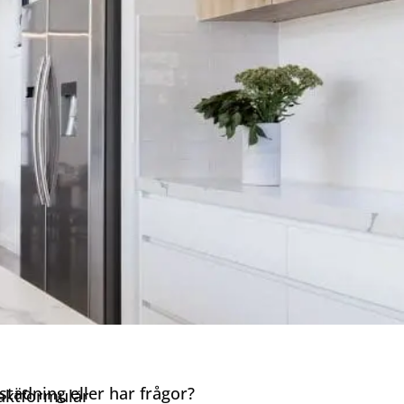
städning eller har frågor?
taktformulär