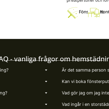
privatpersoner och för
Fönsterputs
Kon
AQ - vanliga frågor om hemstädni
ing?
Är det samma person 
Kan vi boka fönsterputs
ing?
Vad gör jag om jag inte 
Vad ingår i en storst