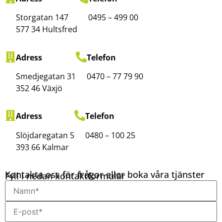
Storgatan 147
0495 – 499 00
577 34 Hultsfred
Adress
Telefon
Smedjegatan 31
0470 – 77 79 90
352 46 Växjö
Adress
Telefon
Slöjdaregatan 5
0480 – 100 25
393 66 Kalmar
Kontakta oss för frågor eller boka våra tjänster
Fyll i nedan kontaktformulär