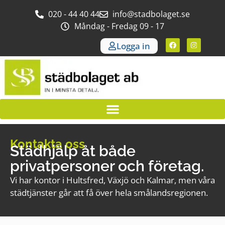
020 - 44 40 44
info@stadbolaget.se
Måndag - Fredag 09 - 17
Logga in
Kontakta oss
Städhjälp åt både
privatpersoner och företag.
Vi har kontor i Hultsfred, Växjö och Kalmar, men våra
städtjänster går att få över hela smålandsregionen.