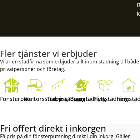
B
k
Fler tjänster vi erbjuder
Vi är en städfirma som erbjuder allt inom städning till både
privatpersoner och företag.
Fönsterputs
Kontorsstädning
Trappstädning
Byggstädning
Flyttstädning
Hemstäd
Fri offert direkt i inkorgen
Få pris på din fönsterputsning direkt i din inkorg. Gäller