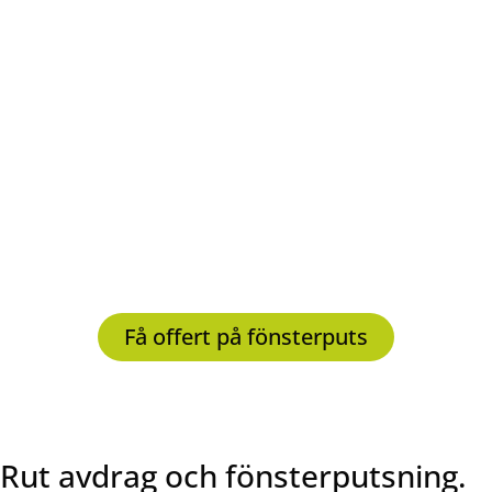
Rena fönster på nolltid - Vi tar
med allt som behövs
Professionell fönsterputs i Mönsterås behöver inte
alls vara komplicerat. Tvärtom kan ni helt och hållet
luta er tillbaka och låta oss sköta varenda detalj.
När vi väl har kommit överens om fönstertvättens
omfattning och tidpunkt för besöket tar vi med allt
som behövs. Tack vare vår långa erfarenhet och den
högklassiga utrustningen kan ni lita på att vi fixar rena
fönster på nolltid.
Få offert på fönsterputs
Rut avdrag och fönsterputsning.