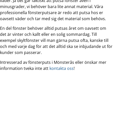
väder. Ja det går faktiskt att putsa fönster även i
minusgrader, vi behöver bara lite annat material. Våra
professionella fönsterputsare är redo att putsa hos er
oavsett väder och tar med sig det material som behövs.
En del fönster behöver alltid putsas året om oavsett om
det är vinter och kallt eller en solig sommardag. Till
exempel skyltfönster vill man gärna putsa ofta, kanske till
och med varje dag för att det alltid ska se inbjudande ut för
kunder som passerar.
Intresserad av fönsterputs i Mönsterås eller önskar mer
information tveka inte att
kontakta oss
!
Det är rent och snyggt när vi är
klara