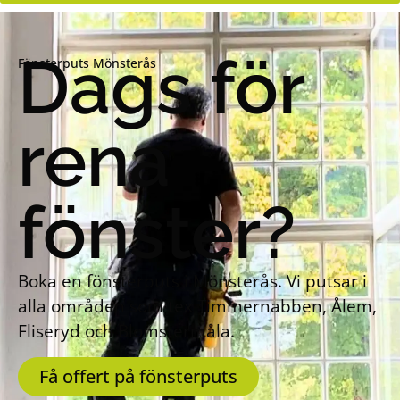
Dags för
Fönsterputs Mönsterås
rena
fönster?
Boka en fönsterputs i Mönsterås. Vi putsar i
alla områden som tex Timmernabben, Ålem,
Fliseryd och Blomstermåla.
Få offert på fönsterputs