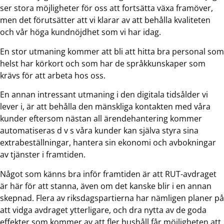
ser stora möjligheter för oss att fortsätta växa framöver,
men det förutsätter att vi klarar av att behålla kvaliteten
och vår höga kundnöjdhet som vi har idag.
En stor utmaning kommer att bli att hitta bra personal som
helst har körkort och som har de språkkunskaper som
krävs för att arbeta hos oss.
En annan intressant utmaning i den digitala tidsålder vi
lever i, är att behålla den mänskliga kontakten med våra
kunder eftersom nästan all ärendehantering kommer
automatiseras d v s våra kunder kan själva styra sina
extrabeställningar, hantera sin ekonomi och avbokningar
av tjänster i framtiden.
Något som känns bra inför framtiden är att RUT-avdraget
är här för att stanna, även om det kanske blir i en annan
skepnad. Flera av riksdagspartierna har nämligen planer på
att vidga avdraget ytterligare, och dra nytta av de goda
effekter som kommer av att fler hushåll får möjligheten att