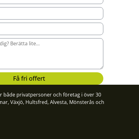
Få fri offert
ör både privatpersoner och företag i över 30
mar
,
Växjö
,
Hultsfred
,
Alvesta
,
Mönsterås
och