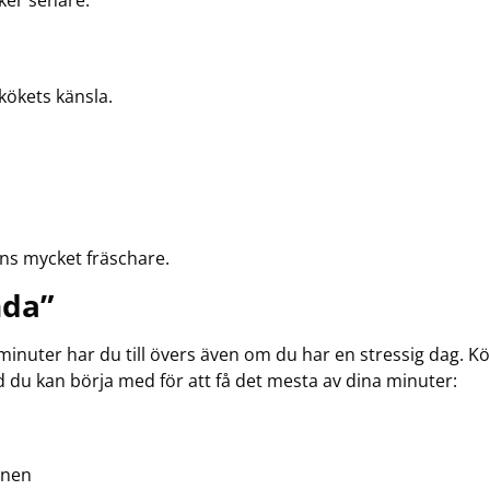
ker senare.
kökets känsla.
ns mycket fräschare.
nda”
inuter har du till övers även om du har en stressig dag. Kök
d du kan börja med för att få det mesta av dina minuter:
kinen