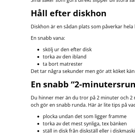
Små saker som görs direkt slipper bli stora sa
Håll efter diskhon
Diskhon är en sådan plats som påverkar hela 
En snabb vana:
skölj ur den efter disk
torka av den ibland
ta bort matrester
Det tar några sekunder men gör att köket kän
En snabb “2-minutersru
Du hinner mer än du tror på 2 minuter och 2 m
och gör en snabb runda. Här är lite tips på va
plocka undan det som ligger framme
torka av det mest synliga, tex bänken
ställ in disk från diskställ eller i diskmas