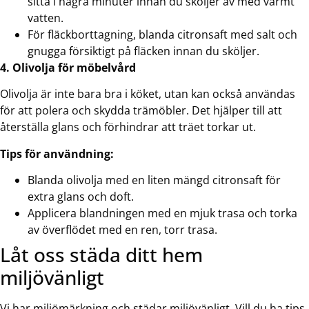
sitta i några minuter innan du sköljer av med varmt
vatten.
För fläckborttagning, blanda citronsaft med salt och
gnugga försiktigt på fläcken innan du sköljer.
4. Olivolja för möbelvård
Olivolja är inte bara bra i köket, utan kan också användas
för att polera och skydda trämöbler. Det hjälper till att
återställa glans och förhindrar att träet torkar ut.
Tips för användning:
Blanda olivolja med en liten mängd citronsaft för
extra glans och doft.
Applicera blandningen med en mjuk trasa och torka
av överflödet med en ren, torr trasa.
Låt oss städa ditt hem
miljövänligt
Vi har miljömärkning och städar miljövänligt. Vill du ha tips