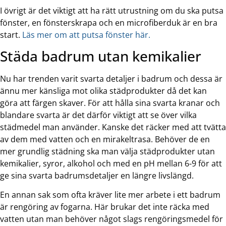
I övrigt är det viktigt att ha rätt utrustning om du ska putsa
fönster, en fönsterskrapa och en microfiberduk är en bra
start.
Läs mer om att putsa fönster här.
Städa badrum utan kemikalier
Nu har trenden varit svarta detaljer i badrum och dessa är
ännu mer känsliga mot olika städprodukter då det kan
göra att färgen skaver. För att hålla sina svarta kranar och
blandare svarta är det därför viktigt att se över vilka
städmedel man använder. Kanske det räcker med att tvätta
av dem med vatten och en mirakeltrasa. Behöver de en
mer grundlig städning ska man välja städprodukter utan
kemikalier, syror, alkohol och med en pH mellan 6-9 för att
ge sina svarta badrumsdetaljer en längre livslängd.
En annan sak som ofta kräver lite mer arbete i ett badrum
är rengöring av fogarna. Här brukar det inte räcka med
vatten utan man behöver något slags rengöringsmedel för