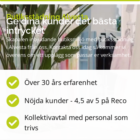
Butiksstädning Alvesta
Ge dina kunder det bästa
intrycket
Skapa en inbjudande butiksmiljö med butiksstädning
i Alvesta från oss. Kontakta oss idag så kommer vi
överens om ett upplägg som passar er verksamhet.
Över 30 års erfarenhet
Nöjda kunder - 4,5 av 5 på Reco
Kollektivavtal med personal som
trivs