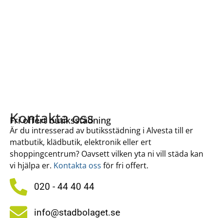
Kontakta oss
Fri offert butiksstädning
Är du intresserad av butiksstädning i Alvesta till er
matbutik, klädbutik, elektronik eller ert
shoppingcentrum? Oavsett vilken yta ni vill städa kan
vi hjälpa er.
Kontakta oss
för fri offert.
020 - 44 40 44
info@stadbolaget.se