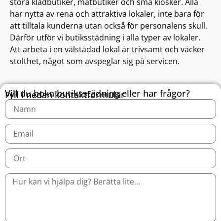
stora klädbutiker, matbutiker och små kiosker. Alla
har nytta av rena och attraktiva lokaler, inte bara för
att tilltala kunderna utan också för personalens skull.
Därför utför vi butiksstädning i alla typer av lokaler.
Att arbeta i en välstädad lokal är trivsamt och väcker
stolthet, något som avspeglar sig på servicen.
Vill du boka butiksstädning eller har frågor?
Fyll i nedan kontaktformulär