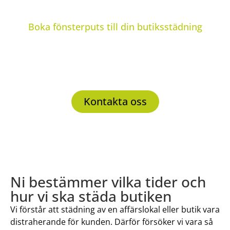
Glöm inte butikens fönster och
glasrutor
Boka fönsterputs till din butiksstädning
Lika viktigt som det är att ha en ren butik är det att
se till att butikens fönster är rena så att kunderna
kan se in i din butik. Vi kan ordna både
butiksstädning och fönsterputsning i Alvesta.
Kontakta oss
Ni bestämmer vilka tider och
hur vi ska städa butiken
Vi förstår att städning av en affärslokal eller butik vara
distraherande för kunden. Därför försöker vi vara så