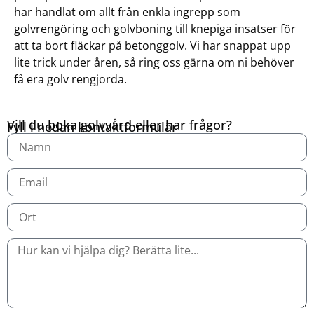
har handlat om allt från enkla ingrepp som
golvrengöring och golvboning till knepiga insatser för
att ta bort fläckar på betonggolv. Vi har snappat upp
lite trick under åren, så ring oss gärna om ni behöver
få era golv rengjorda.
Vill du boka golvvård eller har frågor?
Fyll i nedan kontaktformulär