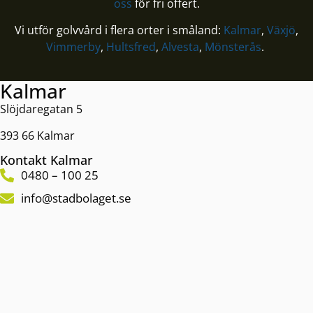
oss
för fri offert.
Vi utför golvvård i flera orter i småland:
Kalmar
,
Växjö
,
Vimmerby
,
Hultsfred
,
Alvesta
,
Mönsterås
.
Kalmar
Slöjdaregatan 5
393 66 Kalmar
Kontakt Kalmar
0480 – 100 25
info@stadbolaget.se