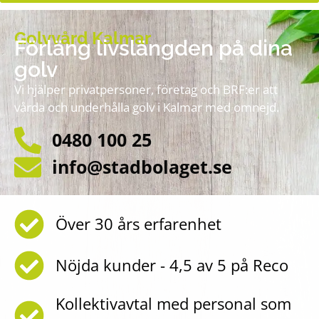
Golvvård Kalmar
Förläng livslängden på dina
golv
Vi hjälper privatpersoner, företag och BRF:er att
vårda och underhålla golv i Kalmar med omnejd.
0480 100 25
info@stadbolaget.se
Över 30 års erfarenhet
Nöjda kunder - 4,5 av 5 på Reco
Kollektivavtal med personal som