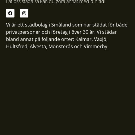
Låt oss städa så kan du göra annat med din tid!
Vi är ett städbolag i Småland som har städat för både
privatpersoner och företag i över 30 år. Vi städar
bland annat på följande orter:
Kalmar
,
Växjö
,
Hultsfred
,
Alvesta
,
Mönsterås
och
Vimmerby
.