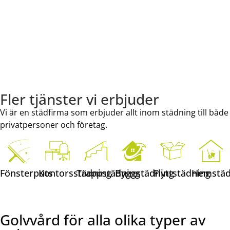
Fler tjänster vi erbjuder
Vi är en städfirma som erbjuder allt inom städning till både
privatpersoner och företag.
Fönsterputs
Kontorsstädning
Trappstädning
Byggstädning
Flyttstädning
Hemstäd
Golvvård för alla olika typer av