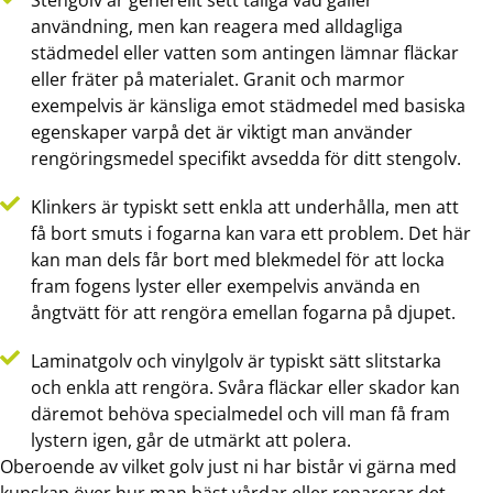
Stengolv är generellt sett tåliga vad gäller
användning, men kan reagera med alldagliga
städmedel eller vatten som antingen lämnar fläckar
eller fräter på materialet. Granit och marmor
exempelvis är känsliga emot städmedel med basiska
egenskaper varpå det är viktigt man använder
rengöringsmedel specifikt avsedda för ditt stengolv.
Klinkers är typiskt sett enkla att underhålla, men att
få bort smuts i fogarna kan vara ett problem. Det här
kan man dels får bort med blekmedel för att locka
fram fogens lyster eller exempelvis använda en
ångtvätt för att rengöra emellan fogarna på djupet.
Laminatgolv och vinylgolv är typiskt sätt slitstarka
och enkla att rengöra. Svåra fläckar eller skador kan
däremot behöva specialmedel och vill man få fram
lystern igen, går de utmärkt att polera.
Oberoende av vilket golv just ni har bistår vi gärna med