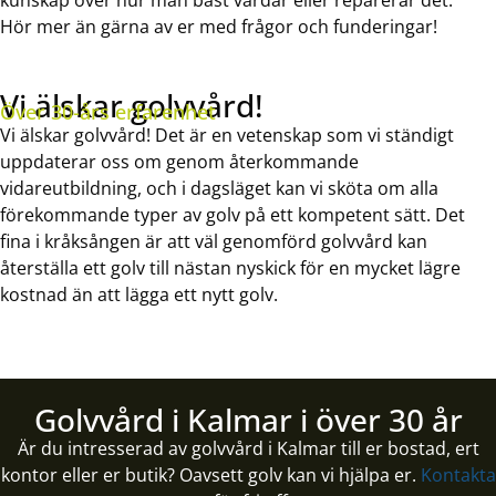
kunskap över hur man bäst vårdar eller reparerar det.
Hör mer än gärna av er med frågor och funderingar!
Vi älskar golvvård!
Över 30-års erfarenhet
Vi älskar golvvård! Det är en vetenskap som vi ständigt
uppdaterar oss om genom återkommande
vidareutbildning, och i dagsläget kan vi sköta om alla
förekommande typer av golv på ett kompetent sätt. Det
fina i kråksången är att väl genomförd golvvård kan
återställa ett golv till nästan nyskick för en mycket lägre
kostnad än att lägga ett nytt golv.
Golvvård i Kalmar i över 30 år
Är du intresserad av golvvård i Kalmar till er bostad, ert
kontor eller er butik? Oavsett golv kan vi hjälpa er.
Kontakta