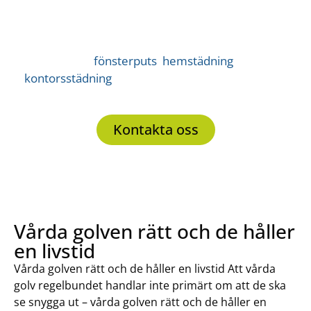
Boka in extra tjänster till din
golvvård i Kalmar
Boka fönsterputs eller hemstädning
Förutom golvvård erbjuder vi en rad andra tjänster
såsom
fönsterputs
,
hemstädning
och
kontorsstädning
. Ni kan passa på att boka in flera
tjänster samtidigt. Kontakta oss nedan för fri offert.
Kontakta oss
Vårda golven rätt och de håller
en livstid
Vårda golven rätt och de håller en livstid Att vårda
golv regelbundet handlar inte primärt om att de ska
se snygga ut – vårda golven rätt och de håller en