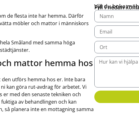
Vill du boka möbe
Fyll i nedan kon
som de flesta inte har hemma. Därför
t tvätta möbler och mattor i människors
ver hela Småland med samma höga
 städtjänster.
r och mattor hemma hos
t den utförs hemma hos er. Inte bara
ni kan göra rut-avdrag för arbetet. Vi
s er med den senaste tekniken och
n fuktiga av behandlingen och kan
n, så planera inte en mottagning samma