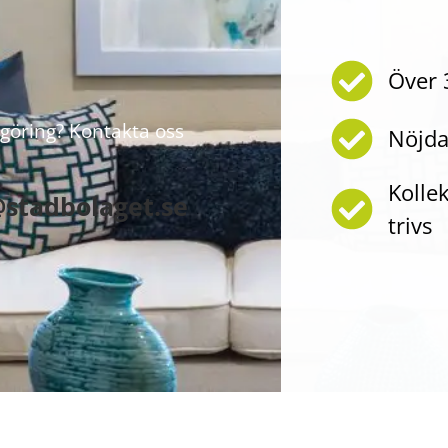
Över 
göring? Kontakta oss
Nöjda
Kolle
@stadbolaget.se
trivs