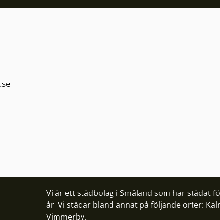
.se
Vi är ett städbolag i Småland som har städat f
år. Vi städar bland annat på följande orter:
Kal
Vimmerby
.