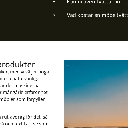
Kan ni även tvätta möbler
Vad kostar en möbeltvät
produkter
lier, men vi väljer noga
nda så naturvänliga
 är det maskinerna
r mångårig erfarenhet
 möbler som förgyller
rut-avdrag för det, så
rä och textil att se som