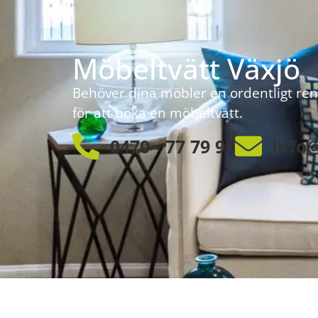
Möbeltvätt Växjö
Behöver dina möbler en ordentligt ren
för att boka en möbeltvätt.
0470 - 77 79 90
info