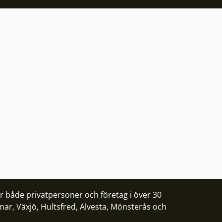
ör både privatpersoner och företag i över 30
mar
,
Växjö
,
Hultsfred
,
Alvesta
,
Mönsterås
och