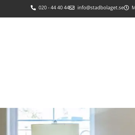
020 - 44 40 44
info@stadbolaget.se
M