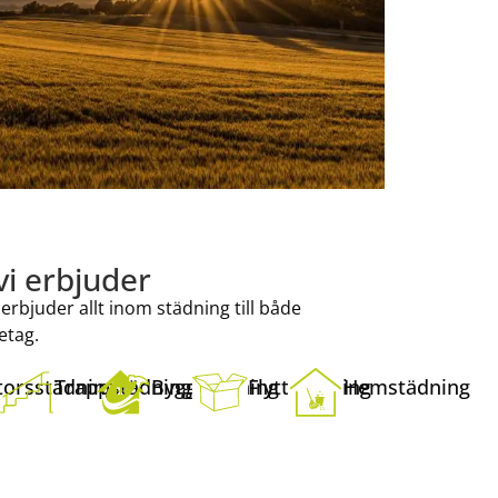
vi erbjuder
erbjuder allt inom städning till både
etag.
torsstädning
Trappstädning
Byggstädning
Flyttstädning
Hemstädning