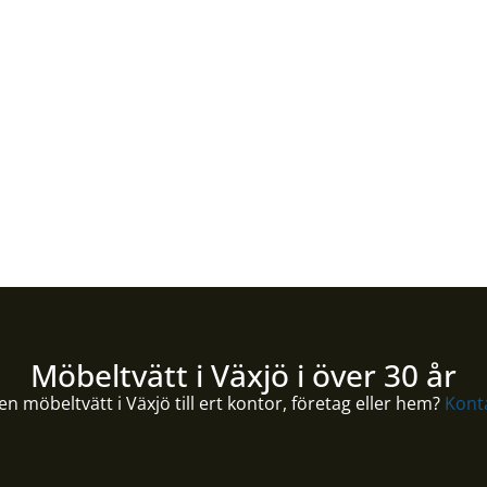
t proffs till att tvätta era möbler 
jälv rengöra möbler av tyg i hemmet. Tyvärr fungerar de in
teknologisk utrustning som minimerar användningen av kemi
är därför: Anlita ett proffs till att tvätta era möbler och ma
Möbeltvätt i Växjö i över 30 år
en möbeltvätt i Växjö till ert kontor, företag eller hem?
Konta