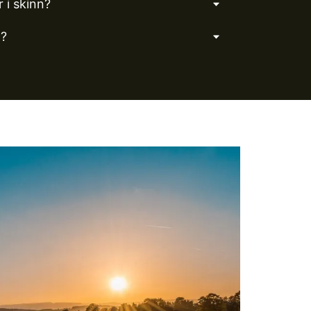
 i skinn?
t?