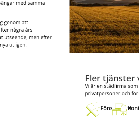
ch sängar med samma
ng genom att
fter några års
at utseende, men efter
ya ut igen.
Fler tjänster 
Vi är en städfirma som 
privatpersoner och för
Fönsterputs
Kon